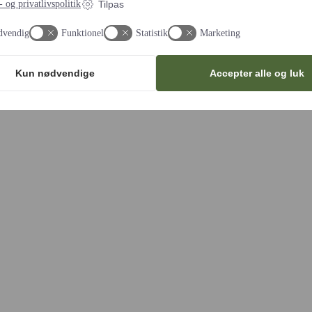
 og privatlivspolitik
Tilpas
dvendig
Funktionel
Statistik
Marketing
(Band)
Kun nødvendige
Accepter alle og luk