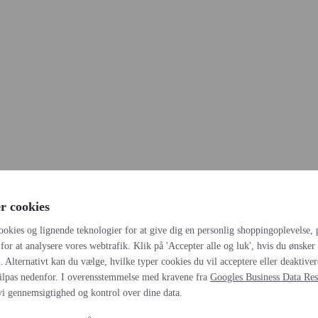
r cookies
ookies og lignende teknologier for at give dig en personlig shoppingoplevelse, 
for at analysere vores webtrafik. Klik på 'Accepter alle og luk', hvis du ønsker a
s. Alternativt kan du vælge, hvilke typer cookies du vil acceptere eller deaktiver
ilpas nedenfor. I overensstemmelse med kravene fra
Googles Business Data Res
vi gennemsigtighed og kontrol over dine data.