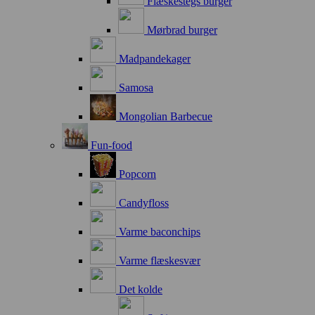
Flæskestegs burger
Mørbrad burger
Madpandekager
Samosa
Mongolian Barbecue
Fun-food
Popcorn
Candyfloss
Varme baconchips
Varme flæskesvær
Det kolde