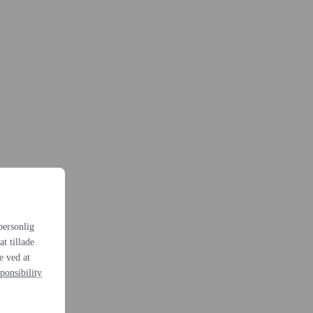
personlig
t tillade
e ved at
ponsibility