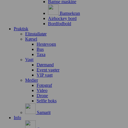
Bamse maskine
Bamsekran
Airhockey bord
Bordfodbold
Praktisk
Elinstallatør
Kørsel
Hestevogn
Bus
Taxa
Vagt
Dørmand
Event vagter
VIP vagt
Medier
Fotograf
Video
Drone
Selfie boks
Samarit
Info