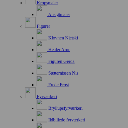
Kropsmaler
Ansigtmaler
Figurer
Klovnen Njetski
Healer Arne
Figuren Gerda
Sætternissen Nis
Frede Frost
Fyrværkeri
Bryllupsfyrværkeri
Ildbillede fyrværkeri