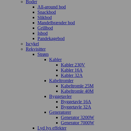
Boder
All-around bod
Snackbod
Slikbod
Mandelbrænder bod
Grillbod
Isbod
Pandekagebod
Iscykel
Rekvisitter
Strøm
Kabler
Kabler 230V
Kabler 16A
Kabler 32A
Kabeltromler
Kabeltromle 25M
Kabeltromle 40M
Byggetavler
Byggetavle 16A
Byggetavle 32A
Generatorer
Generator 3200W
Generator 7000W
Lyd lys effekter