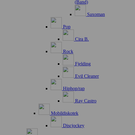
(Band)
Saxoman
Pop
Cira B.
Rock
Fjelding
Evil Cleaner
Hiphop/rap
Ray Castro
Mobildiskotek
Discjockey