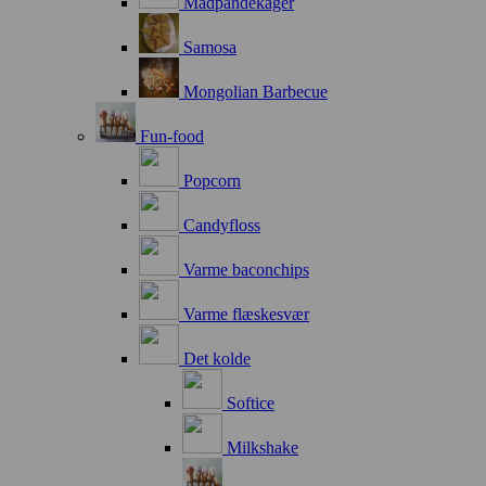
Madpandekager
Samosa
Mongolian Barbecue
Fun-food
Popcorn
Candyfloss
Varme baconchips
Varme flæskesvær
Det kolde
Softice
Milkshake