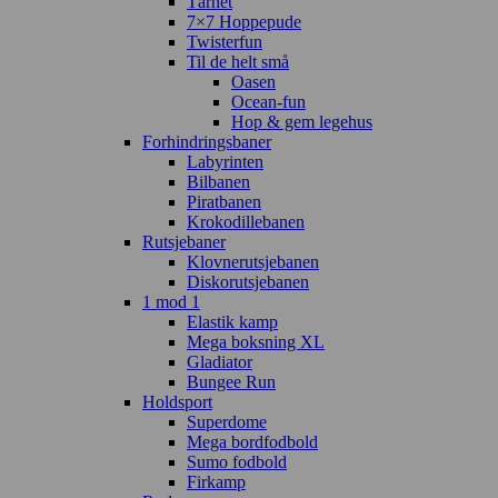
Tårnet
7×7 Hoppepude
Twisterfun
Til de helt små
Oasen
Ocean-fun
Hop & gem legehus
Forhindringsbaner
Labyrinten
Bilbanen
Piratbanen
Krokodillebanen
Rutsjebaner
Klovnerutsjebanen
Diskorutsjebanen
1 mod 1
Elastik kamp
Mega boksning XL
Gladiator
Bungee Run
Holdsport
Superdome
Mega bordfodbold
Sumo fodbold
Firkamp