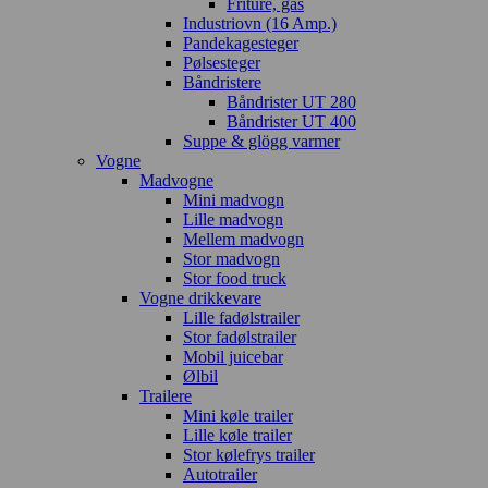
Friture, gas
Industriovn (16 Amp.)
Pandekagesteger
Pølsesteger
Båndristere
Båndrister UT 280
Båndrister UT 400
Suppe & glögg varmer
Vogne
Madvogne
Mini madvogn
Lille madvogn
Mellem madvogn
Stor madvogn
Stor food truck
Vogne drikkevare
Lille fadølstrailer
Stor fadølstrailer
Mobil juicebar
Ølbil
Trailere
Mini køle trailer
Lille køle trailer
Stor kølefrys trailer
Autotrailer