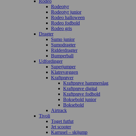
Rodeo
Rodeotyr
Rodeotyr junior
Rodeo halloween
Rodeo fodbold
Rodeo gris
Dragter
Sumo junior
Sumodragter
Ridderdragter
Bumperball
Udfordinger
Superjumper
Klatrevæggen
Kraftprøver
Kraftprøve hammerslag
Kraftprøve digital
Kraftprøve fodbold
Boksebold junior
Boksebold
Airtrack
Tivoli
Toget futfut
Jet scooter
Karrusel – skijump