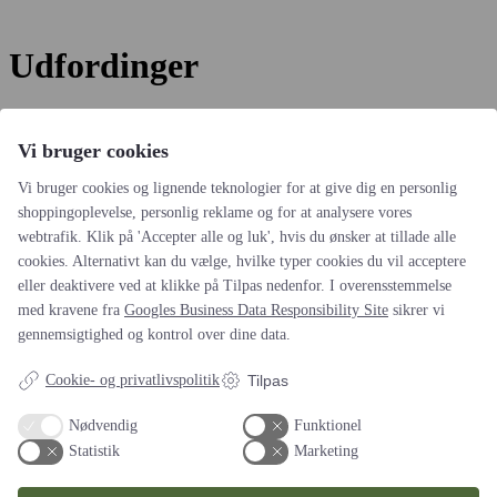
Udfordinger
Der blev ikke fundet nogle varer, der matcher dit valg.
Vi bruger cookies
Det siger kunderne om os
Vi bruger cookies og lignende teknologier for at give dig en personlig
shoppingoplevelse, personlig reklame og for at analysere vores
webtrafik. Klik på 'Accepter alle og luk', hvis du ønsker at tillade alle
Reference (2020-2022)
cookies. Alternativt kan du vælge, hvilke typer cookies du vil acceptere
I Amokshop har vi benyttet Festgruppen flere gange. Senest ved
eller deaktivere ved at klikke på Tilpas nedenfor. I overensstemmelse
afholdelse af 15 æbleskive arrangementer for en af vores kunder.…
med kravene fra
Googles Business Data Responsibility Site
sikrer vi
læs hele anmedelsen
Amokshop
gennemsigtighed og kontrol over dine data.
Cookie- og privatlivspolitik
Tilpas
Altid leveringsdygtige (2019-2022)
Vi har siden 2019 brugt Festgruppen til vores sommerfester.
Nødvendig
Funktionel
igennem god dialog med Bob har vi fået gode oplevelser for…
læs
Statistik
Marketing
hele anmedelsen
Bestyrelsen