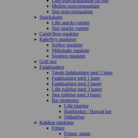
Lille popcornmaskine på hjul
Mellem popcornmaskine
Stor popcornmaskine
Snackskabe
Lille snacks varmer
Stor snacks varmer
Candyfloss maskine
Køle/frys maskiner
Softice maskine
Milkshake maskine
Slushice maskine
Grill stor
Fadølsanlæg
Tønde fadølsanlæg med 1 hane
Fadølsanlæg med 1 hane
Fadølsanlæg med 2 haner
Lille rullebar med 3 haner
Stor rullebar med 3 haner
Bar elementer
Lille klapbar
Bambusbar / Hawaii bar
Stilladsbar
Køkken maskiner
Friture
Friture, strøm