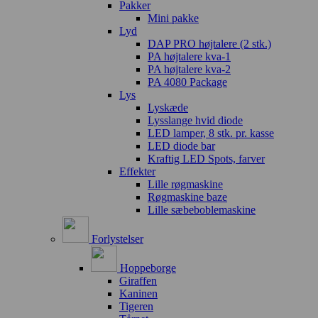
Pakker
Mini pakke
Lyd
DAP PRO højtalere (2 stk.)
PA højtalere kva-1
PA højtalere kva-2
PA 4080 Package
Lys
Lyskæde
Lysslange hvid diode
LED lamper, 8 stk. pr. kasse
LED diode bar
Kraftig LED Spots, farver
Effekter
Lille røgmaskine
Røgmaskine baze
Lille sæbeboblemaskine
Forlystelser
Hoppeborge
Giraffen
Kaninen
Tigeren