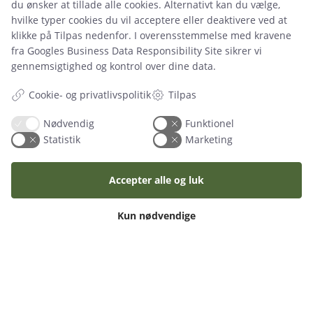
du ønsker at tillade alle cookies. Alternativt kan du vælge,
Mad & drikke
Kontakt os og få dit tilbud i dag
hvilke typer cookies du vil acceptere eller deaktivere ved at
Fast-food
klikke på Tilpas nedenfor. I overensstemmelse med kravene
+45 41 63 63 63
Fun-food
fra
Googles Business Data Responsibility Site
sikrer vi
gennemsigtighed og kontrol over dine data.
Telte
Kontakt os
Cookie- og privatlivspolitik
Tilpas
Nødvendig
Funktionel
Statistik
Marketing
Information
Cookies
Betingelser
Accepter alle og luk
Levering
Pant
Kun nødvendige
Her levere vi
Sitemap
Praktisk
Elinstallatør