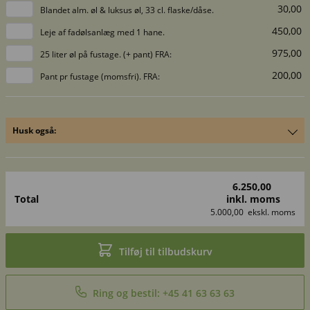
30,00
Blandet alm. øl & luksus øl, 33 cl. flaske/dåse.
450,00
Leje af fadølsanlæg med 1 hane.
975,00
25 liter øl på fustage. (+ pant) FRA:
200,00
Pant pr fustage (momsfri). FRA:
Husk også:
Vælg antal
Pris
90,00
Leje af cafe bord Ø-80.
6.250,00
149,00
Leje af sæt med bord & 2 bænke.
Total
inkl. moms
5.000,00
ekskl. moms
1.875,00
Leje af generator 3200W (2 udtag m/ 230V, 13A).
Leje af generator 7000W (2 udtag 230V, 13A, 1
2.200,00
udtag 16A, 1 face).
Tilføj til tilbudskurv
Ring og bestil: +45 41 63 63 63