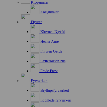
Kropsmaler
Ansigtmaler
Figurer
Klovnen Njetski
Healer Arne
Figuren Gerda
Sætternissen Nis
Frede Frost
Fyrværkeri
Bryllupsfyrværkeri
Ildbillede fyrværkeri