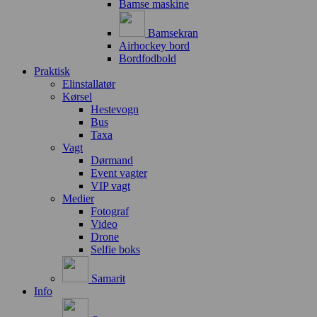
Bamse maskine
Bamsekran
Airhockey bord
Bordfodbold
Praktisk
Elinstallatør
Kørsel
Hestevogn
Bus
Taxa
Vagt
Dørmand
Event vagter
VIP vagt
Medier
Fotograf
Video
Drone
Selfie boks
Samarit
Info