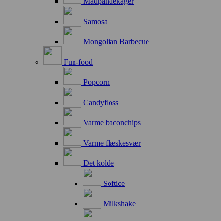
Madpandekager
Samosa
Mongolian Barbecue
Fun-food
Popcorn
Candyfloss
Varme baconchips
Varme flæskesvær
Det kolde
Softice
Milkshake