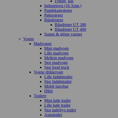
Friture, gas
Industriovn (16 Amp.)
Pandekagesteger
Pølsesteger
Båndristere
Båndrister UT 280
Båndrister UT 400
Suppe & glögg varmer
Vogne
Madvogne
Mini madvogn
Lille madvogn
Mellem madvogn
Stor madvogn
Stor food truck
Vogne drikkevare
Lille fadølstrailer
Stor fadølstrailer
Mobil juicebar
Ølbil
Trailere
Mini køle trailer
Lille køle trailer
Stor kølefrys trailer
Autotrailer