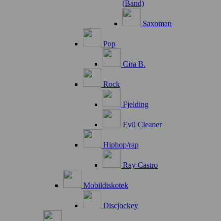
(Band)
Saxoman
Pop
Cira B.
Rock
Fjelding
Evil Cleaner
Hiphop/rap
Ray Castro
Mobildiskotek
Discjockey