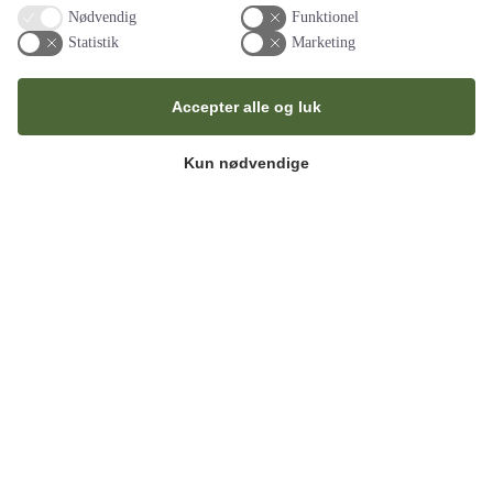
Nødvendig
Funktionel
Statistik
Marketing
Super kundeservice (2020)
Bob og festgruppen havde lige den løsning vi søgte, vores gæster
roste maden og synes det var genialt med den…
læs hele
anmedelsen
Accepter alle og luk
Tove
Kun nødvendige
Fremragende servering (2018)
Tak for deres fremragende servering til fødselsdagen. Personalet
har været effektive og høflige, maden var lækker. Alle tiders
arrangement og mange…
læs hele anmedelsen
Tina og Frederik
Natmad til bryllup (2017)