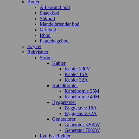
Boder
All-around bod
Snackbod
Slikbod
Mandelbrænder bod
Grillbod
Isbod
Pandekagebod
Iscykel
Rekvisitter
Strøm
Kabler
Kabler 230V
Kabler 16A
Kabler 32A
Kabeltromler
Kabeltromle 25M
Kabeltromle 40M
Byggetavler
Byggetavle 16A
Byggetavle 32A
Generatorer
Generator 3200W
Generator 7000W
Lyd lys effekter