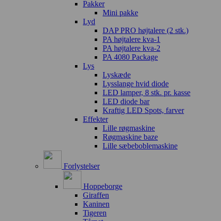
Pakker
Mini pakke
Lyd
DAP PRO højtalere (2 stk.)
PA højtalere kva-1
PA højtalere kva-2
PA 4080 Package
Lys
Lyskæde
Lysslange hvid diode
LED lamper, 8 stk. pr. kasse
LED diode bar
Kraftig LED Spots, farver
Effekter
Lille røgmaskine
Røgmaskine baze
Lille sæbeboblemaskine
Forlystelser
Hoppeborge
Giraffen
Kaninen
Tigeren