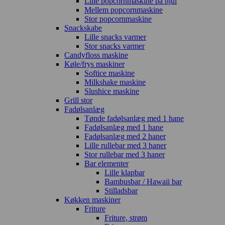
Lille popcornmaskine på hjul
Mellem popcornmaskine
Stor popcornmaskine
Snackskabe
Lille snacks varmer
Stor snacks varmer
Candyfloss maskine
Køle/frys maskiner
Softice maskine
Milkshake maskine
Slushice maskine
Grill stor
Fadølsanlæg
Tønde fadølsanlæg med 1 hane
Fadølsanlæg med 1 hane
Fadølsanlæg med 2 haner
Lille rullebar med 3 haner
Stor rullebar med 3 haner
Bar elementer
Lille klapbar
Bambusbar / Hawaii bar
Stilladsbar
Køkken maskiner
Friture
Friture, strøm