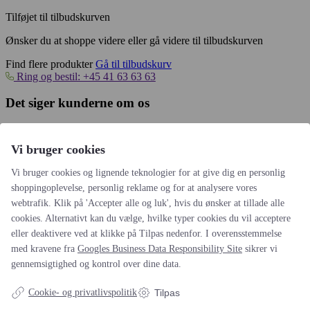
Tilføjet til tilbudskurven
Ønsker du at shoppe videre eller gå videre til tilbudskurven
Find flere produkter
Gå til tilbudskurv
Ring og bestil: +45 41 63 63 63
Det siger kunderne om os
Vi bruger cookies
Reference (2020-2022)
I Amokshop har vi benyttet Festgruppen flere gange. Senest ved
Vi bruger cookies og lignende teknologier for at give dig en personlig
afholdelse af 15 æbleskive arrangementer for en af vores kunder.…
shoppingoplevelse, personlig reklame og for at analysere vores
læs hele anmedelsen
webtrafik. Klik på 'Accepter alle og luk', hvis du ønsker at tillade alle
Amokshop
cookies. Alternativt kan du vælge, hvilke typer cookies du vil acceptere
eller deaktivere ved at klikke på Tilpas nedenfor. I overensstemmelse
Altid leveringsdygtige (2019-2022)
med kravene fra
Googles Business Data Responsibility Site
sikrer vi
Vi har siden 2019 brugt Festgruppen til vores sommerfester.
gennemsigtighed og kontrol over dine data.
igennem god dialog med Bob har vi fået gode oplevelser for…
læs
hele anmedelsen
Cookie- og privatlivspolitik
Tilpas
Bestyrelsen