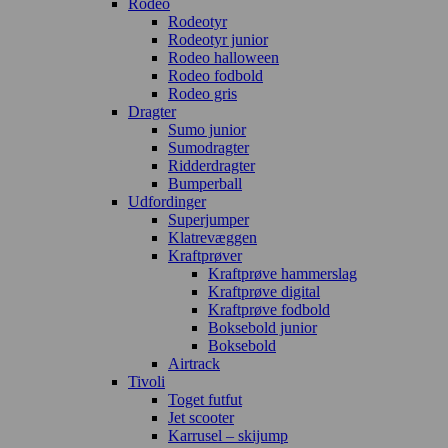
Rodeo
Rodeotyr
Rodeotyr junior
Rodeo halloween
Rodeo fodbold
Rodeo gris
Dragter
Sumo junior
Sumodragter
Ridderdragter
Bumperball
Udfordinger
Superjumper
Klatrevæggen
Kraftprøver
Kraftprøve hammerslag
Kraftprøve digital
Kraftprøve fodbold
Boksebold junior
Boksebold
Airtrack
Tivoli
Toget futfut
Jet scooter
Karrusel – skijump