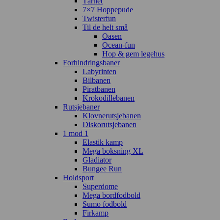
Tårnet
7×7 Hoppepude
Twisterfun
Til de helt små
Oasen
Ocean-fun
Hop & gem legehus
Forhindringsbaner
Labyrinten
Bilbanen
Piratbanen
Krokodillebanen
Rutsjebaner
Klovnerutsjebanen
Diskorutsjebanen
1 mod 1
Elastik kamp
Mega boksning XL
Gladiator
Bungee Run
Holdsport
Superdome
Mega bordfodbold
Sumo fodbold
Firkamp