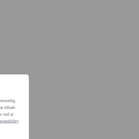
personlig
t tillade
e ved at
ponsibility