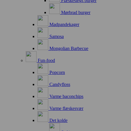
Flæskestegs burger
Mørbrad burger
Madpandekager
Samosa
Mongolian Barbecue
Fun-food
Popcorn
Candyfloss
Varme baconchips
Varme flæskesvær
Det kolde