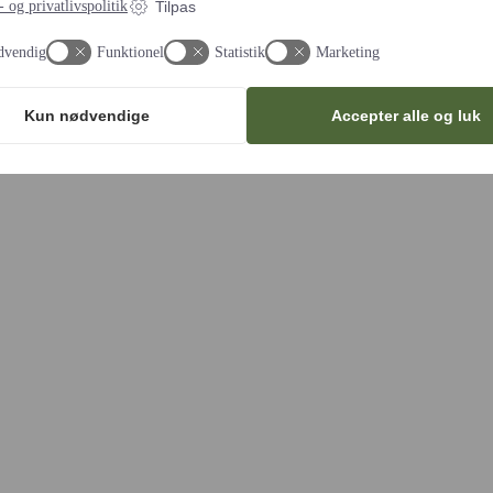
 og privatlivspolitik
Tilpas
dvendig
Funktionel
Statistik
Marketing
(Band)
Kun nødvendige
Accepter alle og luk