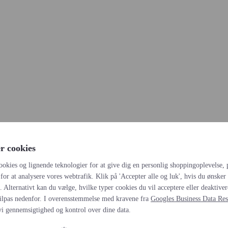
r cookies
ookies og lignende teknologier for at give dig en personlig shoppingoplevelse, 
for at analysere vores webtrafik. Klik på 'Accepter alle og luk', hvis du ønsker a
s. Alternativt kan du vælge, hvilke typer cookies du vil acceptere eller deaktiver
ilpas nedenfor. I overensstemmelse med kravene fra
Googles Business Data Res
vi gennemsigtighed og kontrol over dine data.