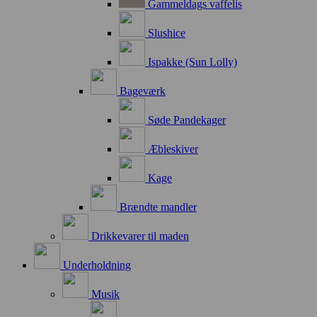
Gammeldags vaffelis
Slushice
Ispakke (Sun Lolly)
Bageværk
Søde Pandekager
Æbleskiver
Kage
Brændte mandler
Drikkevarer til maden
Underholdning
Musik