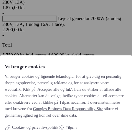
230V, 13A).
1.875,00
kr.
-
Leje af generator 7000W (2 udtag
230V, 13A, 1 udtag 16A, 1 face).
2.200,00
kr.
-
Total
5.750,00
kr.
inkl. moms
4.600,00
kr.
ekskl. moms
Tilføj til tilbudskurv
Vi bruger cookies
Tilføjet til tilbudskurven
Vi bruger cookies og lignende teknologier for at give dig en personlig
Ønsker du at shoppe videre eller gå videre til tilbudskurven
shoppingoplevelse, personlig reklame og for at analysere vores
webtrafik. Klik på 'Accepter alle og luk', hvis du ønsker at tillade alle
Find flere produkter
Gå til tilbudskurv
cookies. Alternativt kan du vælge, hvilke typer cookies du vil acceptere
Ring og bestil: +45 41 63 63 63
eller deaktivere ved at klikke på Tilpas nedenfor. I overensstemmelse
Det siger kunderne om os
med kravene fra
Googles Business Data Responsibility Site
sikrer vi
gennemsigtighed og kontrol over dine data.
Cookie- og privatlivspolitik
Tilpas
Reference (2020-2022)