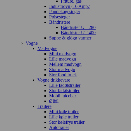
Friture, gas
Industriovn (16 Amp.)
Pandekagesteger
Pølsesteger
Båndristere
Båndrister UT 280
Båndrister UT 400
Suppe & glögg varmer
Vogne
Madvogne
Mini madvogn
Lille madvogn
Mellem madvogn
Stor madvogn
Stor food truck
Vogne drikkevare
Lille fadølstrailer
Stor fadølstrailer
Mobil juicebar
Ølbil
Trailere
Mini køle trailer
Lille køle trailer
Stor kølefrys trailer
Autotrailer