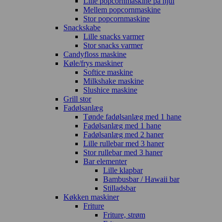
Lille popcornmaskine på hjul
Mellem popcornmaskine
Stor popcornmaskine
Snackskabe
Lille snacks varmer
Stor snacks varmer
Candyfloss maskine
Køle/frys maskiner
Softice maskine
Milkshake maskine
Slushice maskine
Grill stor
Fadølsanlæg
Tønde fadølsanlæg med 1 hane
Fadølsanlæg med 1 hane
Fadølsanlæg med 2 haner
Lille rullebar med 3 haner
Stor rullebar med 3 haner
Bar elementer
Lille klapbar
Bambusbar / Hawaii bar
Stilladsbar
Køkken maskiner
Friture
Friture, strøm