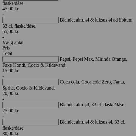
flaske/dåse:
45,00
kr.
-
Blandet alm. øl & luksus øl ad libitum,
33 cl. flaske/dåse.
55,00
kr.
-
Vælg antal
Pris
Total
Pepsi, Pepsi Max, Mirinda Orange,
Faxe Kondi, Cocio & Kildevand.
15,00
kr.
-
Coca cola, Coca cola Zero, Fanta,
Sprite, Cocio & Kildevand.
20,00
kr.
-
Blandet alm. øl, 33 cl. flaske/dåse.
25,00
kr.
-
Blandet alm. øl & luksus øl, 33 cl.
flaske/dåse.
30,00
kr.