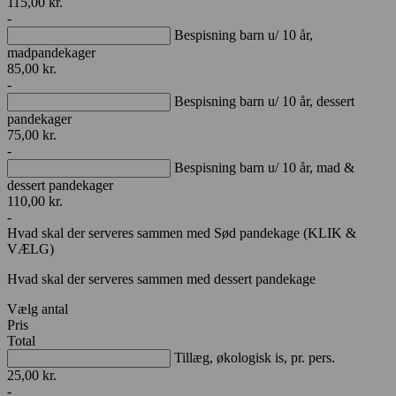
115,00
kr.
-
Bespisning barn u/ 10 år,
madpandekager
85,00
kr.
-
Bespisning barn u/ 10 år, dessert
pandekager
75,00
kr.
-
Bespisning barn u/ 10 år, mad &
dessert pandekager
110,00
kr.
-
Hvad skal der serveres sammen med Sød pandekage (KLIK &
VÆLG)
Hvad skal der serveres sammen med dessert pandekage
Vælg antal
Pris
Total
Tillæg, økologisk is, pr. pers.
25,00
kr.
-