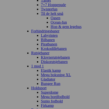
Tårnet
7×7 Hoppepude
Twisterfun
Til de helt små
Oasen
Ocean-fun
Hop & gem legehus
Forhindringsbaner
Labyrinten
Bilbanen
Piratbanen
Krokodillebanen
Rutsjebaner
Klovnerutsjebanen
Diskorutsjebanen
1 mod 1
Elastik kamp
Mega boksning XL
Gladiator
Bungee Run
Holdsport
Superdome
Mega bordfodbold
Sumo fodbold
Firkamp