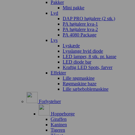
Pakker
Mini pakke
Lyd
DAP PRO højtalere (2 stk.)
PA højtalere kva-1
PA højtalere kva-2
PA 4080 Package
Lys
Lyskæde
Lysslange hvid diode
LED lamper, 8 stk. pr. kasse
LED diode bar
Kraftig LED Spots, farver
Effekter
Lille røgmaskine
Røgmaskine baze
Lille sæbeboblemaskine
Forlystelser
Hoppeborge
Giraffen
Kaninen
Tigeren