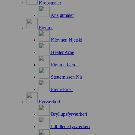
Kropsmaler
Ansigtmaler
Figurer
Klovnen Njetski
Healer Arne
Figuren Gerda
Sætternissen Nis
Frede Frost
Fyrværkeri
Bryllupsfyrværkeri
Ildbillede fyrværkeri