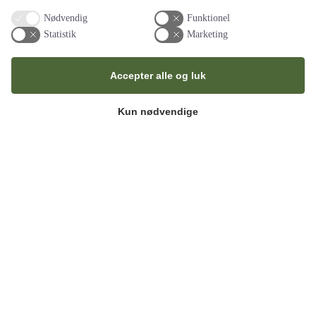
I Amokshop har vi benyttet Festgruppen flere gange. Senest ved
Nødvendig
Funktionel
afholdelse af 15 æbleskive arrangementer for en af vores kunder.…
Statistik
Marketing
læs hele anmedelsen
Amokshop
Accepter alle og luk
Kun nødvendige
Altid leveringsdygtige (2019-2022)
Vi har siden 2019 brugt Festgruppen til vores sommerfester.
igennem god dialog med Bob har vi fået gode oplevelser for…
læs
hele anmedelsen
Bestyrelsen