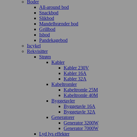
Boder
All-around bod
Snackbod
Slikbod
Mandelbrænder bod
Grillbod
Isbod
Pandekagebod
Iscykel
Rekvisitter
Strøm
Kabler
Kabler 230V
Kabler 16A
Kabler 32A
Kabeltromler
Kabeltromle 25M
Kabeltromle 40M
Byggetavler
Byggetavle 16A
Byggetavle 32A
Generatorer
Generator 3200W
Generator 7000W
Lyd lys effekter