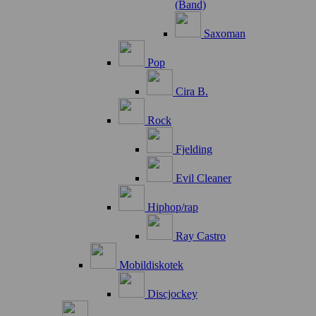
(Band)
Saxoman
Pop
Cira B.
Rock
Fjelding
Evil Cleaner
Hiphop/rap
Ray Castro
Mobildiskotek
Discjockey