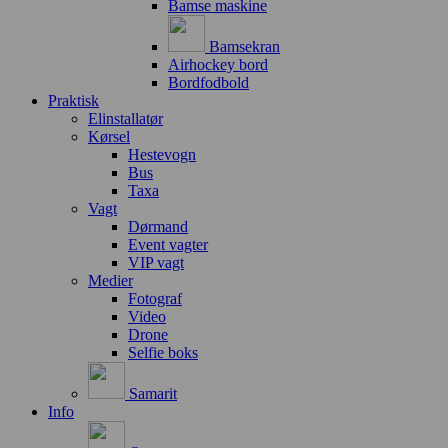
Bamse maskine
Bamsekran
Airhockey bord
Bordfodbold
Praktisk
Elinstallatør
Kørsel
Hestevogn
Bus
Taxa
Vagt
Dørmand
Event vagter
VIP vagt
Medier
Fotograf
Video
Drone
Selfie boks
Samarit
Info