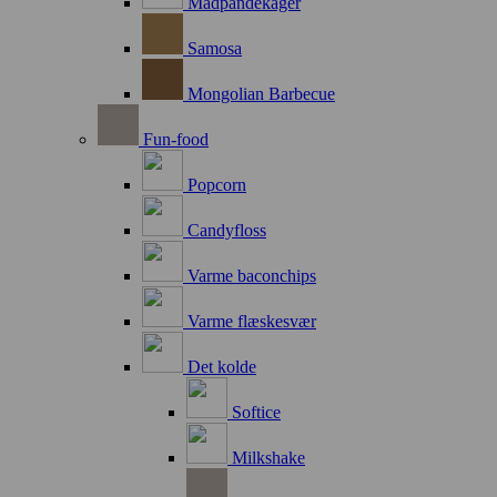
Madpandekager
Samosa
Mongolian Barbecue
Fun-food
Popcorn
Candyfloss
Varme baconchips
Varme flæskesvær
Det kolde
Softice
Milkshake