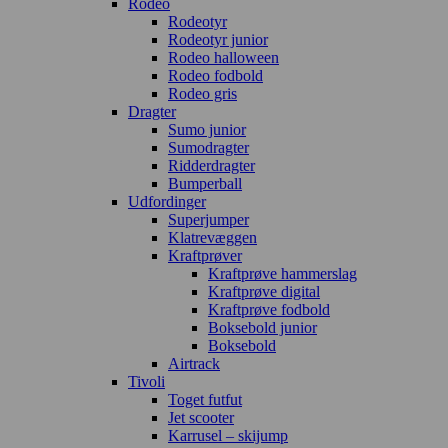
Rodeo
Rodeotyr
Rodeotyr junior
Rodeo halloween
Rodeo fodbold
Rodeo gris
Dragter
Sumo junior
Sumodragter
Ridderdragter
Bumperball
Udfordinger
Superjumper
Klatrevæggen
Kraftprøver
Kraftprøve hammerslag
Kraftprøve digital
Kraftprøve fodbold
Boksebold junior
Boksebold
Airtrack
Tivoli
Toget futfut
Jet scooter
Karrusel – skijump