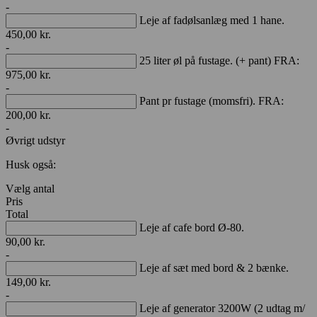
-
Leje af fadølsanlæg med 1 hane.
450,00
kr.
-
25 liter øl på fustage. (+ pant) FRA:
975,00
kr.
-
Pant pr fustage (momsfri). FRA:
200,00
kr.
-
Øvrigt udstyr
Husk også:
Vælg antal
Pris
Total
Leje af cafe bord Ø-80.
90,00
kr.
-
Leje af sæt med bord & 2 bænke.
149,00
kr.
-
Leje af generator 3200W (2 udtag m/