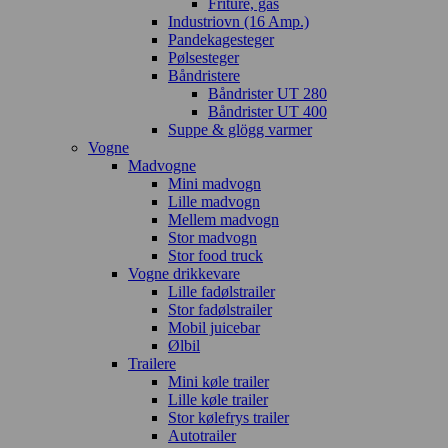
Friture, gas
Industriovn (16 Amp.)
Pandekagesteger
Pølsesteger
Båndristere
Båndrister UT 280
Båndrister UT 400
Suppe & glögg varmer
Vogne
Madvogne
Mini madvogn
Lille madvogn
Mellem madvogn
Stor madvogn
Stor food truck
Vogne drikkevare
Lille fadølstrailer
Stor fadølstrailer
Mobil juicebar
Ølbil
Trailere
Mini køle trailer
Lille køle trailer
Stor kølefrys trailer
Autotrailer