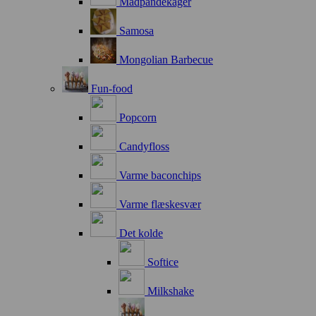
Madpandekager
Samosa
Mongolian Barbecue
Fun-food
Popcorn
Candyfloss
Varme baconchips
Varme flæskesvær
Det kolde
Softice
Milkshake