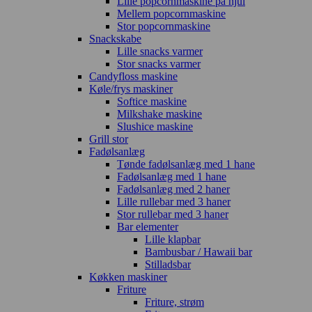
Lille popcornmaskine på hjul
Mellem popcornmaskine
Stor popcornmaskine
Snackskabe
Lille snacks varmer
Stor snacks varmer
Candyfloss maskine
Køle/frys maskiner
Softice maskine
Milkshake maskine
Slushice maskine
Grill stor
Fadølsanlæg
Tønde fadølsanlæg med 1 hane
Fadølsanlæg med 1 hane
Fadølsanlæg med 2 haner
Lille rullebar med 3 haner
Stor rullebar med 3 haner
Bar elementer
Lille klapbar
Bambusbar / Hawaii bar
Stilladsbar
Køkken maskiner
Friture
Friture, strøm