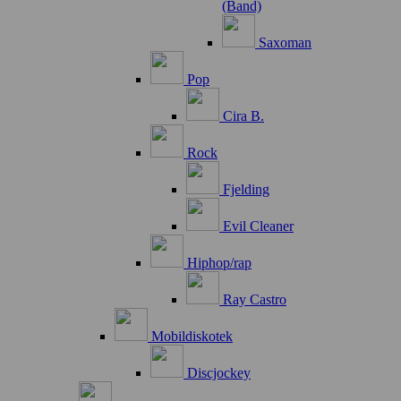
(Band)
Saxoman
Pop
Cira B.
Rock
Fjelding
Evil Cleaner
Hiphop/rap
Ray Castro
Mobildiskotek
Discjockey