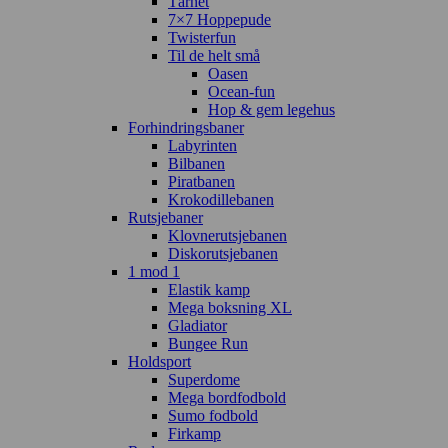
Tårnet
7×7 Hoppepude
Twisterfun
Til de helt små
Oasen
Ocean-fun
Hop & gem legehus
Forhindringsbaner
Labyrinten
Bilbanen
Piratbanen
Krokodillebanen
Rutsjebaner
Klovnerutsjebanen
Diskorutsjebanen
1 mod 1
Elastik kamp
Mega boksning XL
Gladiator
Bungee Run
Holdsport
Superdome
Mega bordfodbold
Sumo fodbold
Firkamp