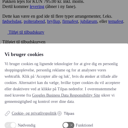
Pakken lejes for KUN 795.00 kr. inkl. moms.
Dertil kommer
levering
(åbner i ny fane).
Dette kan være en god ide til flere typer arrangementer, f.eks.
fødselsdag
,
polterabend
,
bryllup
,
firmafest
,
jubilæum
, eller
temafest
.
Tilføj til tilbudskurv
Tilføjet til tilbudskurven
Ønsker du at shoppe videre eller gå videre til tilbudskurven
Vi bruger cookies
Find flere produkter
Gå til tilbudskurv
Vi bruger cookies og lignende teknologier for at give dig en personlig
Ring og bestil: +45 41 63 63 63
shoppingoplevelse, personlig reklame og for at analysere vores
webtrafik. Klik på 'Accepter alle og luk', hvis du ønsker at tillade alle
Det siger kunderne om os
cookies. Alternativt kan du vælge, hvilke typer cookies du vil acceptere
eller deaktivere ved at klikke på Tilpas nedenfor. I overensstemmelse
med kravene fra
Googles Business Data Responsibility Site
sikrer vi
Reference (2020-2022)
gennemsigtighed og kontrol over dine data.
I Amokshop har vi benyttet Festgruppen flere gange. Senest ved
afholdelse af 15 æbleskive arrangementer for en af vores kunder.…
Cookie- og privatlivspolitik
Tilpas
læs hele anmedelsen
Amokshop
Nødvendig
Funktionel