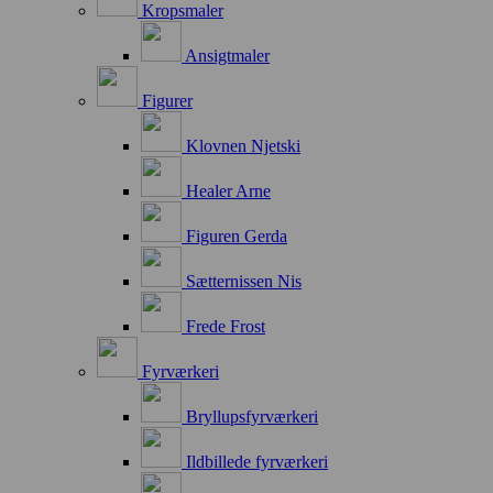
Kropsmaler
Ansigtmaler
Figurer
Klovnen Njetski
Healer Arne
Figuren Gerda
Sætternissen Nis
Frede Frost
Fyrværkeri
Bryllupsfyrværkeri
Ildbillede fyrværkeri