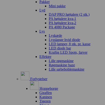
Pakker
Mini pakke
Lyd
DAP PRO højtalere (2 stk.)
PA højtalere kva-1
PA højtalere kva-2
PA 4080 Package
Lys
Lyskæde
Lysslange hvid diode
LED lamper, 8 stk. pr. kasse
LED diode bar
Kraftig LED Spots, farver
Effekter
Lille røgmaskine
Røgmaskine baze
Lille sæbeboblemaskine
Forlystelser
Hoppeborge
Giraffen
Kaninen
Tigeren