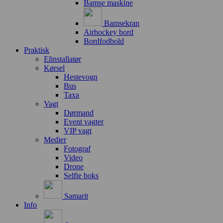
Bamse maskine
Bamsekran
Airhockey bord
Bordfodbold
Praktisk
Elinstallatør
Kørsel
Hestevogn
Bus
Taxa
Vagt
Dørmand
Event vagter
VIP vagt
Medier
Fotograf
Video
Drone
Selfie boks
Samarit
Info