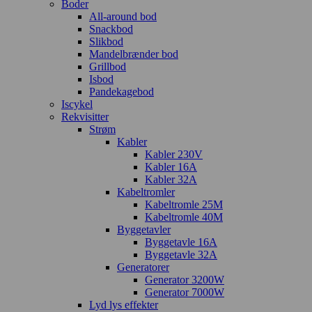
Boder
All-around bod
Snackbod
Slikbod
Mandelbrænder bod
Grillbod
Isbod
Pandekagebod
Iscykel
Rekvisitter
Strøm
Kabler
Kabler 230V
Kabler 16A
Kabler 32A
Kabeltromler
Kabeltromle 25M
Kabeltromle 40M
Byggetavler
Byggetavle 16A
Byggetavle 32A
Generatorer
Generator 3200W
Generator 7000W
Lyd lys effekter