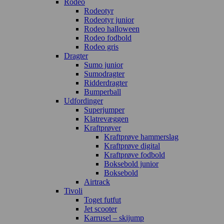
Rodeo
Rodeotyr
Rodeotyr junior
Rodeo halloween
Rodeo fodbold
Rodeo gris
Dragter
Sumo junior
Sumodragter
Ridderdragter
Bumperball
Udfordinger
Superjumper
Klatrevæggen
Kraftprøver
Kraftprøve hammerslag
Kraftprøve digital
Kraftprøve fodbold
Boksebold junior
Boksebold
Airtrack
Tivoli
Toget futfut
Jet scooter
Karrusel – skijump