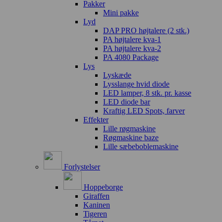
Pakker
Mini pakke
Lyd
DAP PRO højtalere (2 stk.)
PA højtalere kva-1
PA højtalere kva-2
PA 4080 Package
Lys
Lyskæde
Lysslange hvid diode
LED lamper, 8 stk. pr. kasse
LED diode bar
Kraftig LED Spots, farver
Effekter
Lille røgmaskine
Røgmaskine baze
Lille sæbeboblemaskine
Forlystelser
Hoppeborge
Giraffen
Kaninen
Tigeren