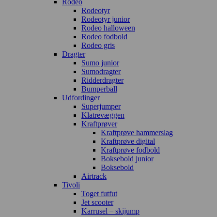
Rodeo
Rodeotyr
Rodeotyr junior
Rodeo halloween
Rodeo fodbold
Rodeo gris
Dragter
Sumo junior
Sumodragter
Ridderdragter
Bumperball
Udfordinger
Superjumper
Klatrevæggen
Kraftprøver
Kraftprøve hammerslag
Kraftprøve digital
Kraftprøve fodbold
Boksebold junior
Boksebold
Airtrack
Tivoli
Toget futfut
Jet scooter
Karrusel – skijump