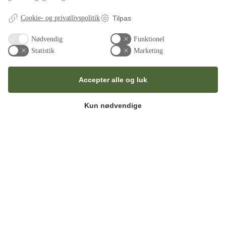
igennem god dialog med Bob har vi fået gode oplevelser for…
læs
hele anmedelsen
Cookie- og privatlivspolitik
Tilpas
Bestyrelsen
Nødvendig
Funktionel
Statistik
Marketing
Super kundeservice (2020)
Bob og festgruppen havde lige den løsning vi søgte, vores gæster
roste maden og synes det var genialt med den…
læs hele
Accepter alle og luk
anmedelsen
Tove
Kun nødvendige
Fremragende servering (2018)
Tak for deres fremragende servering til fødselsdagen. Personalet
har været effektive og høflige, maden var lækker. Alle tiders
arrangement og mange…
læs hele anmedelsen