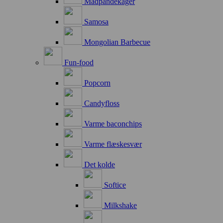
Madpandekager
Samosa
Mongolian Barbecue
Fun-food
Popcorn
Candyfloss
Varme baconchips
Varme flæskesvær
Det kolde
Softice
Milkshake