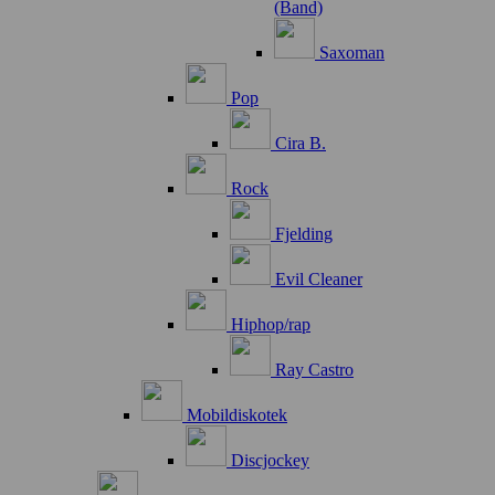
(Band)
Saxoman
Pop
Cira B.
Rock
Fjelding
Evil Cleaner
Hiphop/rap
Ray Castro
Mobildiskotek
Discjockey