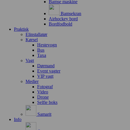
Bamse maskine
Bamsekran
Airhockey bord
Bordfodbold
Praktisk
Elinstallatør
Kørsel
Hestevogn
Bus
Taxa
Vagt
Dørmand
Event vagter
VIP vagt
Medier
Fotograf
Video
Drone
Selfie boks
Samarit
Info