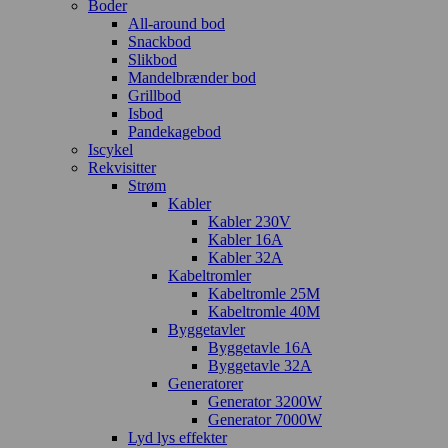
Boder
All-around bod
Snackbod
Slikbod
Mandelbrænder bod
Grillbod
Isbod
Pandekagebod
Iscykel
Rekvisitter
Strøm
Kabler
Kabler 230V
Kabler 16A
Kabler 32A
Kabeltromler
Kabeltromle 25M
Kabeltromle 40M
Byggetavler
Byggetavle 16A
Byggetavle 32A
Generatorer
Generator 3200W
Generator 7000W
Lyd lys effekter