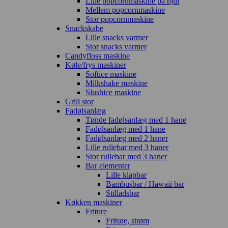
Lille popcornmaskine på hjul
Mellem popcornmaskine
Stor popcornmaskine
Snackskabe
Lille snacks varmer
Stor snacks varmer
Candyfloss maskine
Køle/frys maskiner
Softice maskine
Milkshake maskine
Slushice maskine
Grill stor
Fadølsanlæg
Tønde fadølsanlæg med 1 hane
Fadølsanlæg med 1 hane
Fadølsanlæg med 2 haner
Lille rullebar med 3 haner
Stor rullebar med 3 haner
Bar elementer
Lille klapbar
Bambusbar / Hawaii bar
Stilladsbar
Køkken maskiner
Friture
Friture, strøm