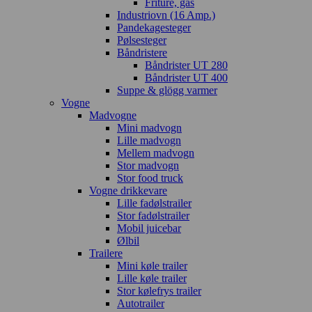
Friture, gas
Industriovn (16 Amp.)
Pandekagesteger
Pølsesteger
Båndristere
Båndrister UT 280
Båndrister UT 400
Suppe & glögg varmer
Vogne
Madvogne
Mini madvogn
Lille madvogn
Mellem madvogn
Stor madvogn
Stor food truck
Vogne drikkevare
Lille fadølstrailer
Stor fadølstrailer
Mobil juicebar
Ølbil
Trailere
Mini køle trailer
Lille køle trailer
Stor kølefrys trailer
Autotrailer