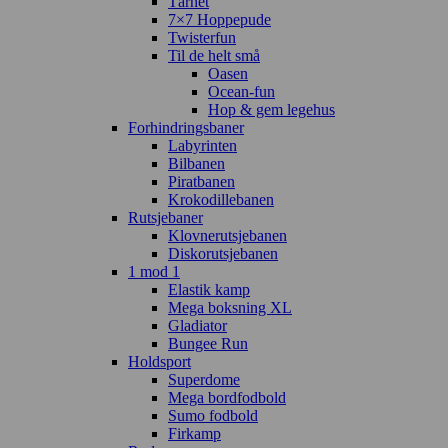
Tårnet
7×7 Hoppepude
Twisterfun
Til de helt små
Oasen
Ocean-fun
Hop & gem legehus
Forhindringsbaner
Labyrinten
Bilbanen
Piratbanen
Krokodillebanen
Rutsjebaner
Klovnerutsjebanen
Diskorutsjebanen
1 mod 1
Elastik kamp
Mega boksning XL
Gladiator
Bungee Run
Holdsport
Superdome
Mega bordfodbold
Sumo fodbold
Firkamp