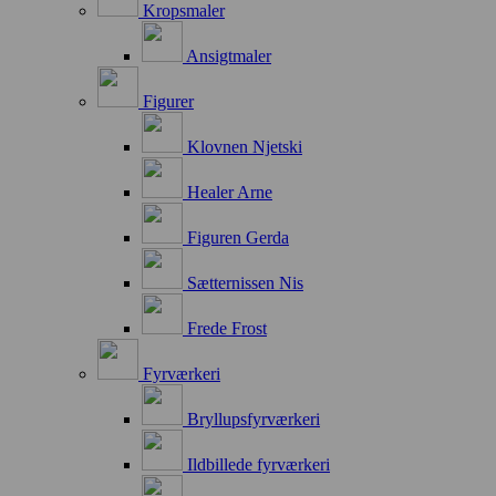
Kropsmaler
Ansigtmaler
Figurer
Klovnen Njetski
Healer Arne
Figuren Gerda
Sætternissen Nis
Frede Frost
Fyrværkeri
Bryllupsfyrværkeri
Ildbillede fyrværkeri