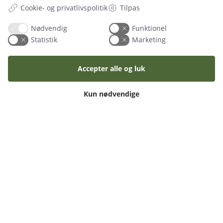
Cookie- og privatlivspolitik
Tilpas
Levering
Pant
Nødvendig
Funktionel
Her levere vi
Statistik
Marketing
Sitemap
Accepter alle og luk
Praktisk
Elinstallatør
Kun nødvendige
Kørsel
Vagt
Medier
Samarit
Copyright 2011-2026 | www.festgruppen.dk | Salg og udlejning inden for
fest og event | All right reserved ©