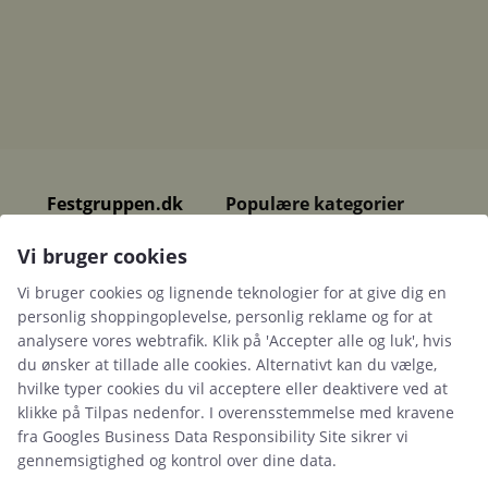
Festgruppen.dk
Populære kategorier
Mad & drikke
Kontakt os og få dit tilbud i dag
Vi bruger cookies
Fast-food
+45 41 63 63 63
Fun-food
Vi bruger cookies og lignende teknologier for at give dig en
Telte
personlig shoppingoplevelse, personlig reklame og for at
Kontakt os
analysere vores webtrafik. Klik på 'Accepter alle og luk', hvis
du ønsker at tillade alle cookies. Alternativt kan du vælge,
hvilke typer cookies du vil acceptere eller deaktivere ved at
klikke på Tilpas nedenfor. I overensstemmelse med kravene
Information
fra
Googles Business Data Responsibility Site
sikrer vi
gennemsigtighed og kontrol over dine data.
Cookies
Betingelser