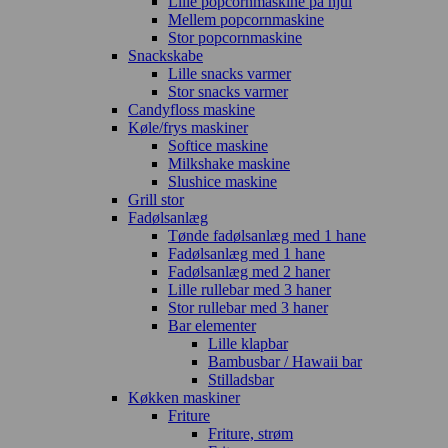
Lille popcornmaskine på hjul
Mellem popcornmaskine
Stor popcornmaskine
Snackskabe
Lille snacks varmer
Stor snacks varmer
Candyfloss maskine
Køle/frys maskiner
Softice maskine
Milkshake maskine
Slushice maskine
Grill stor
Fadølsanlæg
Tønde fadølsanlæg med 1 hane
Fadølsanlæg med 1 hane
Fadølsanlæg med 2 haner
Lille rullebar med 3 haner
Stor rullebar med 3 haner
Bar elementer
Lille klapbar
Bambusbar / Hawaii bar
Stilladsbar
Køkken maskiner
Friture
Friture, strøm