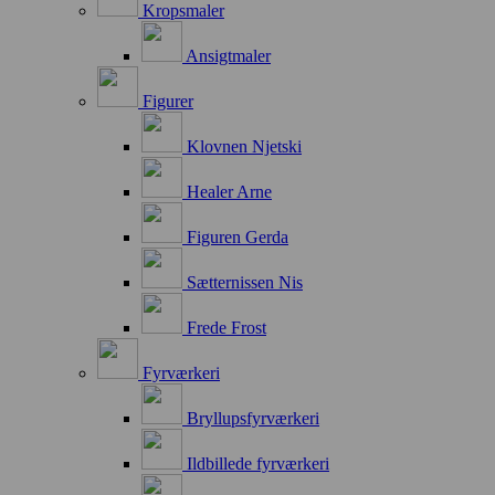
Kropsmaler
Ansigtmaler
Figurer
Klovnen Njetski
Healer Arne
Figuren Gerda
Sætternissen Nis
Frede Frost
Fyrværkeri
Bryllupsfyrværkeri
Ildbillede fyrværkeri