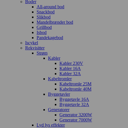
Boder
All-around bod
Snackbod
Slikbod
Mandelbrænder bod
Grillbod
Isbod
Pandekagebod
Iscykel
Rekvisitter
Strøm
Kabler
Kabler 230V
Kabler 16A
Kabler 32A
Kabeltromler
Kabeltromle 25M
Kabeltromle 40M
Byggetavler
Byggetavle 16A
Byggetavle 32A
Generatorer
Generator 3200W
Generator 7000W
Lyd lys effekter