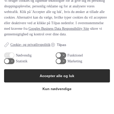
Vi bruger cookies og lignende teknologier for at give dig en personlig
shoppingoplevelse, personlig reklame og for at analysere vores
webtrafik. Klik på 'Accepter alle og luk', hvis du ønsker at tillade alle
cookies. Alternativt kan du vælge, hvilke typer cookies du vil acceptere
eller deaktivere ved at klikke på Tilpas nedenfor. I overensstemmelse
med kravene fra
Googles Business Data Responsibility Site
sikrer vi
gennemsigtighed og kontrol over dine data.
Cookie- og privatlivspolitik
Tilpas
Altid leveringsdygtige (2019-2022)
Vi har siden 2019 brugt Festgruppen til vores sommerfester.
Nødvendig
Funktionel
igennem god dialog med Bob har vi fået gode oplevelser for…
læs
Statistik
Marketing
hele anmedelsen
Bestyrelsen
Accepter alle og luk
Kun nødvendige