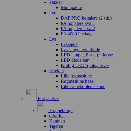
Pakker
Mini pakke
Lyd
DAP PRO højtalere (2 stk.)
PA højtalere kva-1
PA højtalere kva-2
PA 4080 Package
Lys
Lyskæde
Lysslange hvid diode
LED lamper, 8 stk. pr. kasse
LED diode bar
Kraftig LED Spots, farver
Effekter
Lille røgmaskine
Røgmaskine baze
Lille sæbeboblemaskine
Forlystelser
Hoppeborge
Giraffen
Kaninen
Tigeren