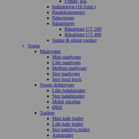
Friture, gas
Industriovn (16 Amp.)
Pandekagesteger
Pølsesteger
Båndristere
Båndrister UT 280
Båndrister UT 400
Suppe & glögg varmer
Vogne
Madvogne
Mini madvogn
Lille madvogn
Mellem madvogn
Stor madvogn
Stor food truck
Vogne drikkevare
Lille fadølstrailer
Stor fadølstrailer
Mobil juicebar
Ølbil
Trailere
Mini køle trailer
Lille køle trailer
Stor kølefrys trailer
Autotrailer