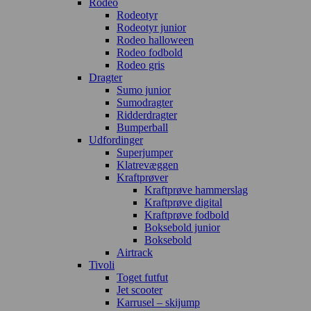
Rodeo
Rodeotyr
Rodeotyr junior
Rodeo halloween
Rodeo fodbold
Rodeo gris
Dragter
Sumo junior
Sumodragter
Ridderdragter
Bumperball
Udfordinger
Superjumper
Klatrevæggen
Kraftprøver
Kraftprøve hammerslag
Kraftprøve digital
Kraftprøve fodbold
Boksebold junior
Boksebold
Airtrack
Tivoli
Toget futfut
Jet scooter
Karrusel – skijump