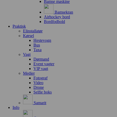
Bamse maskine
Bamsekran
Airhockey bord
Bordfodbold
Praktisk
Elinstallatør
Kørsel
Hestevogn
Bus
Taxa
Vagt
Dørmand
Event vagter
VIP vagt
Medier
Fotograf
Video
Drone
Selfie boks
Samarit
Info