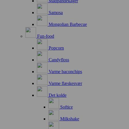
Madpandekager
Samosa
Mongolian Barbecue
Fun-food
Popcorn
Candyfloss
Varme baconchips
Varme flæskesvær
Det kolde
Softice
Milkshake