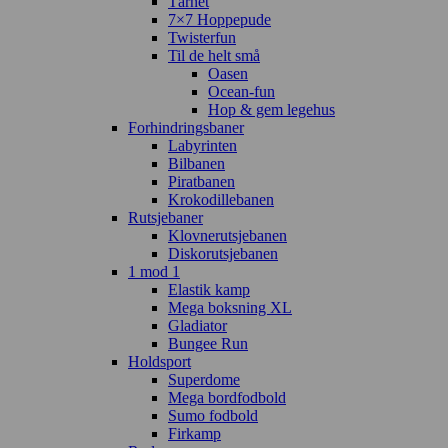
Tårnet
7×7 Hoppepude
Twisterfun
Til de helt små
Oasen
Ocean-fun
Hop & gem legehus
Forhindringsbaner
Labyrinten
Bilbanen
Piratbanen
Krokodillebanen
Rutsjebaner
Klovnerutsjebanen
Diskorutsjebanen
1 mod 1
Elastik kamp
Mega boksning XL
Gladiator
Bungee Run
Holdsport
Superdome
Mega bordfodbold
Sumo fodbold
Firkamp