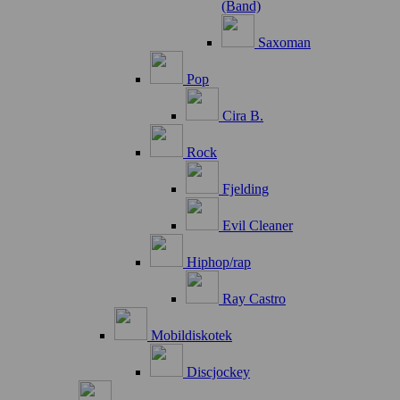
(Band)
Saxoman
Pop
Cira B.
Rock
Fjelding
Evil Cleaner
Hiphop/rap
Ray Castro
Mobildiskotek
Discjockey