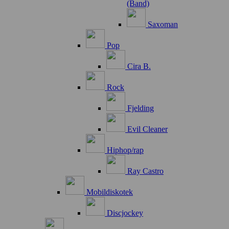
(Band)
Saxoman
Pop
Cira B.
Rock
Fjelding
Evil Cleaner
Hiphop/rap
Ray Castro
Mobildiskotek
Discjockey