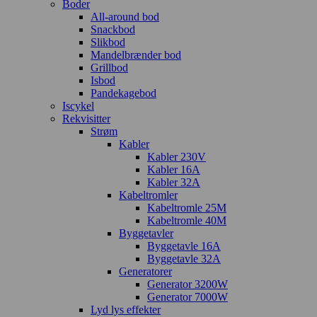
Boder
All-around bod
Snackbod
Slikbod
Mandelbrænder bod
Grillbod
Isbod
Pandekagebod
Iscykel
Rekvisitter
Strøm
Kabler
Kabler 230V
Kabler 16A
Kabler 32A
Kabeltromler
Kabeltromle 25M
Kabeltromle 40M
Byggetavler
Byggetavle 16A
Byggetavle 32A
Generatorer
Generator 3200W
Generator 7000W
Lyd lys effekter