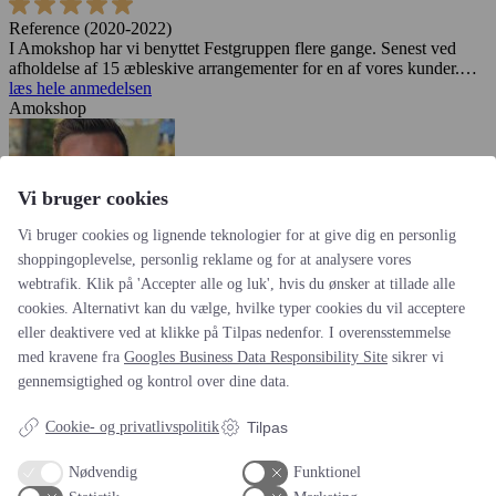
Reference (2020-2022)
I Amokshop har vi benyttet Festgruppen flere gange. Senest ved
afholdelse af 15 æbleskive arrangementer for en af vores kunder.…
læs hele anmedelsen
Amokshop
Vi bruger cookies
Vi bruger cookies og lignende teknologier for at give dig en personlig
shoppingoplevelse, personlig reklame og for at analysere vores
webtrafik. Klik på 'Accepter alle og luk', hvis du ønsker at tillade alle
cookies. Alternativt kan du vælge, hvilke typer cookies du vil acceptere
Altid leveringsdygtige (2019-2022)
eller deaktivere ved at klikke på Tilpas nedenfor. I overensstemmelse
Vi har siden 2019 brugt Festgruppen til vores sommerfester.
med kravene fra
Googles Business Data Responsibility Site
sikrer vi
igennem god dialog med Bob har vi fået gode oplevelser for…
læs
gennemsigtighed og kontrol over dine data.
hele anmedelsen
Bestyrelsen
Cookie- og privatlivspolitik
Tilpas
Nødvendig
Funktionel