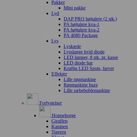
Pakker
Mini pakke
Lyd
DAP PRO højtalere (2 stk.)
PA højtalere kva-1
PA højtalere kva-2
PA 4080 Package
Lys
Lyskæde
Lysslange hvid diode
LED lamper, 8 stk. pr. kasse
LED diode bar
Kraftig LED Spots, farver
Effekter
Lille røgmaskine
Røgmaskine baze
Lille sæbeboblemaskine
Forlystelser
Hoppeborge
Giraffen
Kaninen
Tigeren