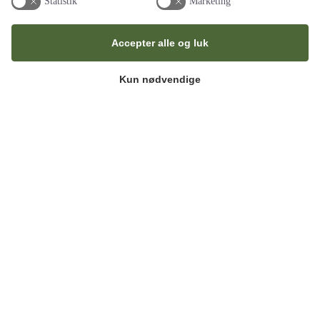
Statistik
Marketing
Accepter alle og luk
Super kundeservice (2020)
Kun nødvendige
Bob og festgruppen havde lige den løsning vi søgte, vores gæster
roste maden og synes det var genialt med den…
læs hele
anmedelsen
Tove
Fremragende servering (2018)
Tak for deres fremragende servering til fødselsdagen. Personalet
har været effektive og høflige, maden var lækker. Alle tiders
arrangement og mange…
læs hele anmedelsen
Tina og Frederik