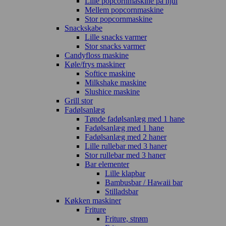
Lille popcornmaskine på hjul
Mellem popcornmaskine
Stor popcornmaskine
Snackskabe
Lille snacks varmer
Stor snacks varmer
Candyfloss maskine
Køle/frys maskiner
Softice maskine
Milkshake maskine
Slushice maskine
Grill stor
Fadølsanlæg
Tønde fadølsanlæg med 1 hane
Fadølsanlæg med 1 hane
Fadølsanlæg med 2 haner
Lille rullebar med 3 haner
Stor rullebar med 3 haner
Bar elementer
Lille klapbar
Bambusbar / Hawaii bar
Stilladsbar
Køkken maskiner
Friture
Friture, strøm