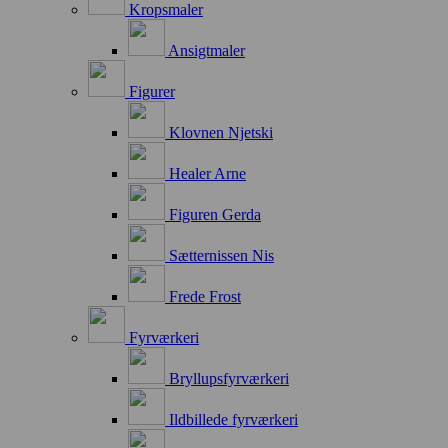
Kropsmaler
Ansigtmaler
Figurer
Klovnen Njetski
Healer Arne
Figuren Gerda
Sætternissen Nis
Frede Frost
Fyrværkeri
Bryllupsfyrværkeri
Ildbillede fyrværkeri