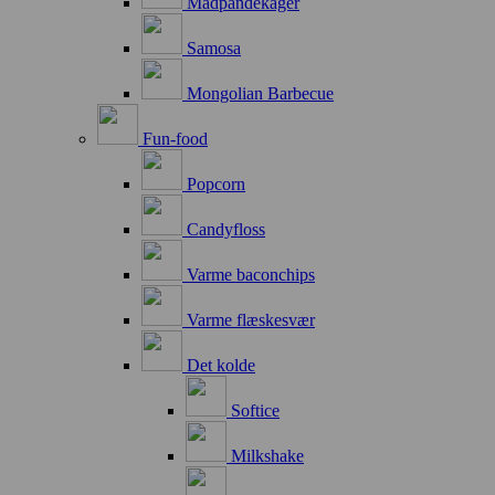
Madpandekager
Samosa
Mongolian Barbecue
Fun-food
Popcorn
Candyfloss
Varme baconchips
Varme flæskesvær
Det kolde
Softice
Milkshake