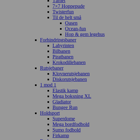
Tårnet
7×7 Hoppepude
Twisterfun
Til de helt små
Oasen
Ocean-fun
Hop & gem legehus
Forhindringsbaner
Labyrinten
Bilbanen
Piratbanen
Krokodillebanen
Rutsjebaner
Klovnerutsjebanen
Diskorutsjebanen
1 mod 1
Elastik kamp
Mega boksning XL
Gladiator
Bungee Run
Holdsport
Superdome
Mega bordfodbold
Sumo fodbold
Firkamp