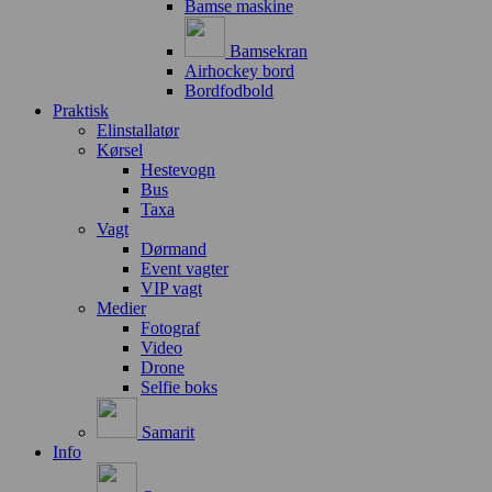
Bamse maskine
Bamsekran
Airhockey bord
Bordfodbold
Praktisk
Elinstallatør
Kørsel
Hestevogn
Bus
Taxa
Vagt
Dørmand
Event vagter
VIP vagt
Medier
Fotograf
Video
Drone
Selfie boks
Samarit
Info