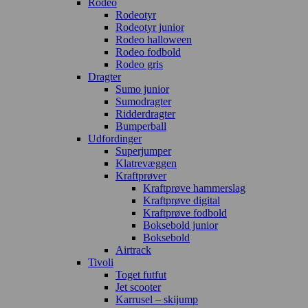
Rodeo
Rodeotyr
Rodeotyr junior
Rodeo halloween
Rodeo fodbold
Rodeo gris
Dragter
Sumo junior
Sumodragter
Ridderdragter
Bumperball
Udfordinger
Superjumper
Klatrevæggen
Kraftprøver
Kraftprøve hammerslag
Kraftprøve digital
Kraftprøve fodbold
Boksebold junior
Boksebold
Airtrack
Tivoli
Toget futfut
Jet scooter
Karrusel – skijump