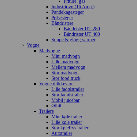
Friture, gas
Industriovn (16 Amp.)
Pandekagesteger
Pølsesteger
Båndristere
Båndrister UT 280
Båndrister UT 400
Suppe & glögg varmer
Vogne
Madvogne
Mini madvogn
Lille madvogn
Mellem madvogn
Stor madvogn
Stor food truck
Vogne drikkevare
Lille fadølstrailer
Stor fadølstrailer
Mobil juicebar
Ølbil
Trailere
Mini køle trailer
Lille køle trailer
Stor kølefrys trailer
Autotrailer