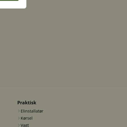
Praktisk
Elinstallatør
Kørsel
Vagt