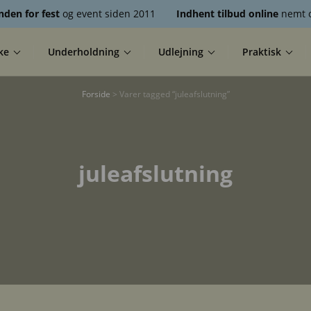
nden for fest
og event siden 2011
Indhent tilbud online
nemt o
ke
Underholdning
Udlejning
Praktisk
Forside
> Varer tagged “juleafslutning”
juleafslutning