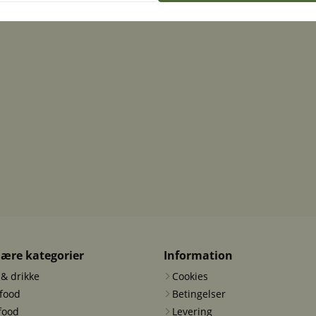
ære kategorier
Information
& drikke
Cookies
-food
Betingelser
food
Levering