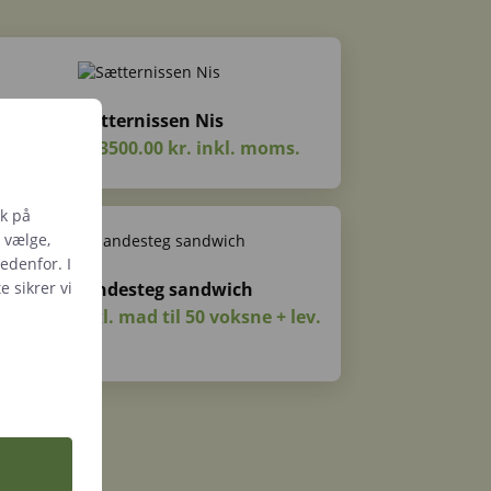
Sætternissen Nis
Shows FRA 3500.00 kr. inkl. moms.
ik på
u vælge,
nedenfor. I
te
sikrer vi
Jule-andesteg sandwich
00,00 kr. inkl. mad til 50 voksne + lev.