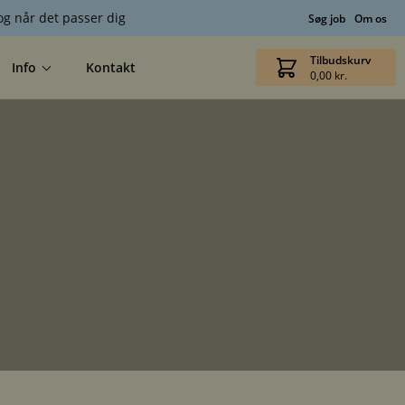
g når det passer dig
Søg job
Om os
Tilbudskurv
Info
Kontakt
0,00
kr.