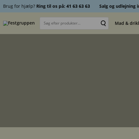
Brug for hjælp?
Ring til os på:
41 63 63 63
Salg og udlejning i
Mad & drik