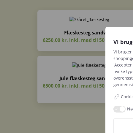
Flæskesteg sandwich
6250,00 kr. inkl. mad til 50 voksne + le
Vi brug
Vi bruger 
shoppingo
'Accepter 
hvilke typ
overenss
Jule-flæskesteg sandwich
gennemsig
6500,00 kr. inkl. mad til 50 voksne + le
Cookie
Nø