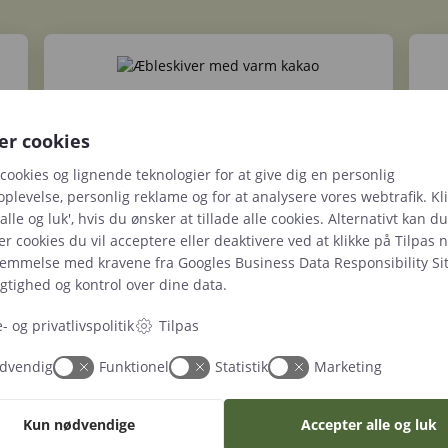
Æbleskiver
v.
5500,00 kr. inkl. mad til 50 voksne + lev.
er cookies
cookies og lignende teknologier for at give dig en personlig
plevelse, personlig reklame og for at analysere vores webtrafik. Kl
alle og luk', hvis du ønsker at tillade alle cookies. Alternativt kan d
er cookies du vil acceptere eller deaktivere ved at klikke på Tilpas 
temmelse med kravene fra
Googles Business Data Responsibility Si
Brændte mandler
tighed og kontrol over dine data.
v.
FRA 3500,00 kr. for 100 poser á 100
75
gram.
- og privatlivspolitik
Tilpas
dvendig
Funktionel
Statistik
Marketing
Det siger kunderne om os
Kun nødvendige
Accepter alle og luk