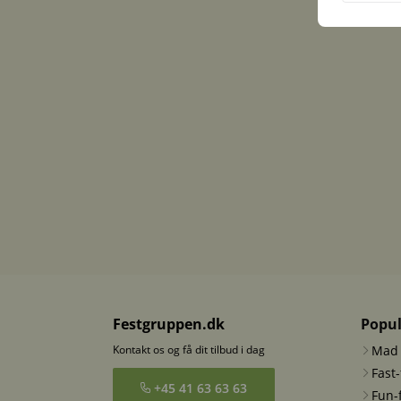
Festgruppen.dk
Popul
Kontakt os og få dit tilbud i dag
Mad 
Fast
+45 41 63 63 63
Fun-