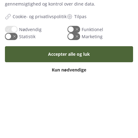
Levering
gennemsigtighed og kontrol over dine data.
Pant
Her levere vi
Cookie- og privatlivspolitik
Tilpas
Sitemap
Nødvendig
Funktionel
Statistik
Marketing
Praktisk
Elinstallatør
Accepter alle og luk
Kørsel
Vagt
Medier
Kun nødvendige
Samarit
Copyright 2011-2026 | www.festgruppen.dk | Salg og udlejning inden for
fest og event | All right reserved ©
Cookie-indstillinger