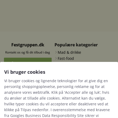
Festgruppen.dk
Populære kategorier
Mad & drikke
Kontakt os og få dit tilbud i dag
Fast-food
+45 41 63 63 63
Fun-food
Telte
Vi bruger cookies
Kontakt os
Vi bruger cookies og lignende teknologier for at give dig en
personlig shoppingoplevelse, personlig reklame og for at
analysere vores webtrafik. Klik på 'Accepter alle og luk', hvis
du ønsker at tillade alle cookies. Alternativt kan du vælge,
Information
hvilke typer cookies du vil acceptere eller deaktivere ved at
Cookies
klikke på Tilpas nedenfor. I overensstemmelse med kravene
Betingelser
fra
Googles Business Data Responsibility Site
sikrer vi